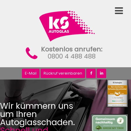
Home
Standorte
Kostenlos anrufen:
0800 4 488 488
Unternehmen
Partner
E-Mail
Rückruf vereinbaren
werden
Vermittlung
Wir kümmern uns
um Ihren
Jobs
Autoglasschaden.
Schnell und